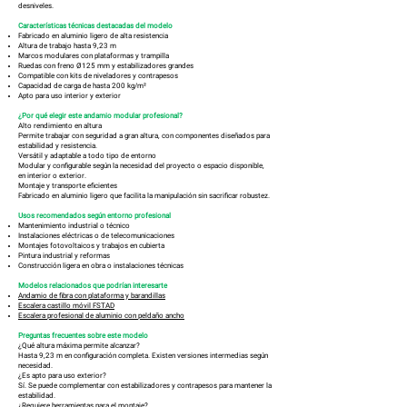
desniveles.
Características técnicas destacadas del modelo
Fabricado en aluminio ligero de alta resistencia
Altura de trabajo hasta 9,23 m
Marcos modulares con plataformas y trampilla
Ruedas con freno Ø125 mm y estabilizadores grandes
Compatible con kits de niveladores y contrapesos
Capacidad de carga de hasta 200 kg/m²
Apto para uso interior y exterior
¿Por qué elegir este andamio modular profesional?
Alto rendimiento en altura
Permite trabajar con seguridad a gran altura, con componentes diseñados para
estabilidad y resistencia.
Versátil y adaptable a todo tipo de entorno
Modular y configurable según la necesidad del proyecto o espacio disponible,
en interior o exterior.
Montaje y transporte eficientes
Fabricado en aluminio ligero que facilita la manipulación sin sacrificar robustez.
Usos recomendados según entorno profesional
Mantenimiento industrial o técnico
Instalaciones eléctricas o de telecomunicaciones
Montajes fotovoltaicos y trabajos en cubierta
Pintura industrial y reformas
Construcción ligera en obra o instalaciones técnicas
Modelos relacionados que podrían interesarte
Andamio de fibra con plataforma y barandillas
Escalera castillo móvil FSTAD
Escalera profesional de aluminio con peldaño ancho
Preguntas frecuentes sobre este modelo
¿Qué altura máxima permite alcanzar?
Hasta 9,23 m en configuración completa. Existen versiones intermedias según
necesidad.
¿Es apto para uso exterior?
Sí. Se puede complementar con estabilizadores y contrapesos para mantener la
estabilidad.
¿Requiere herramientas para el montaje?