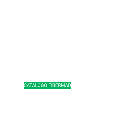
Escaleras de fibra
Empresa
Escaleras de aluminio
Seguridad en escaleras
Escaleras de madera
Normativas Europeas
Escaleras de seguridad
Prevención de Riesgos
CATÁLOGO FIBERMAD
ESCALERAS PROFESIONALES
PRODUCTOS
RECURSOS