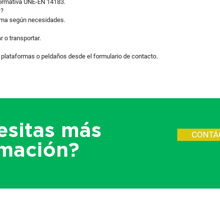
normativa UNE-EN 14183.
s?
forma según necesidades.
r o transportar.
, plataformas o peldaños desde el formulario de contacto.
esitas más
CONTÁ
rmación?