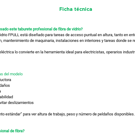
Ficha técnica
sado este taburete profesional de fibra de vidrio?
 vidrio FPULL está diseñado para tareas de acceso puntual en altura, tanto en en
ón, mantenimiento de maquinaria, instalaciones en interiores y tareas donde se r
eléctrica lo convierte en la herramienta ideal para electricistas, operarios indus
as del modelo
ductora
ldaños
a
abilidad
vitar deslizamientos
to estándar” para ver altura de trabajo, peso y número de peldaños disponibles.
ional de fibra?