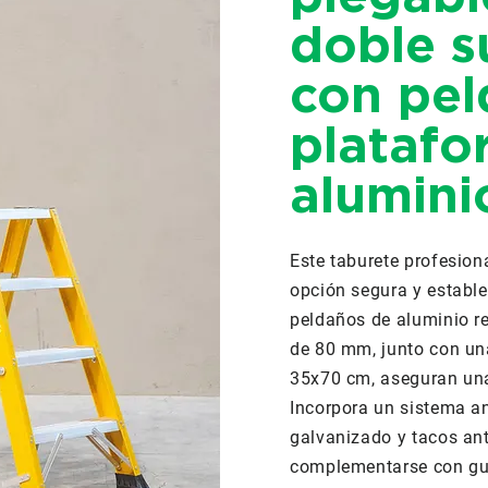
doble s
con pel
platafo
alumini
Este taburete profesiona
opción segura y estable
peldaños de aluminio re
de 80 mm, junto con un
35x70 cm, aseguran una
Incorpora un sistema an
galvanizado y tacos ant
complementarse con gua