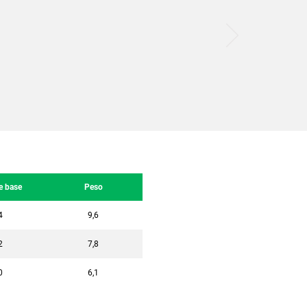
e base
Peso
4
9,6
2
7,8
0
6,1