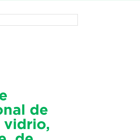
e
onal de
 vidrio,
e, de