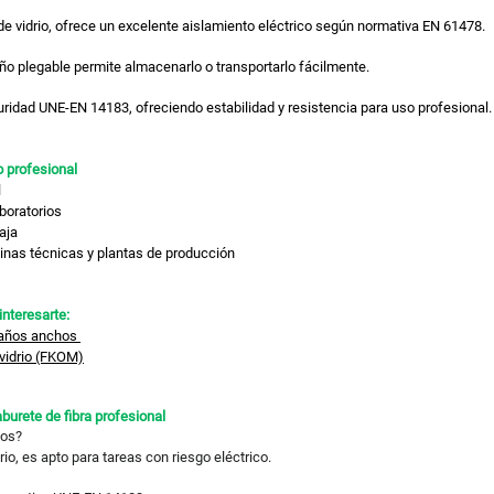
de vidrio, ofrece un excelente aislamiento eléctrico según normativa EN 61478.
eño plegable permite almacenarlo o transportarlo fácilmente.
idad UNE-EN 14183, ofreciendo estabilidad y resistencia para uso profesional.
 profesional
l
aboratorios
aja
inas técnicas y plantas de producción
nteresarte:
ldaños anchos
 vidrio (FKOM)
burete de fibra profesional
cos?
drio, es apto para tareas con riesgo eléctrico.