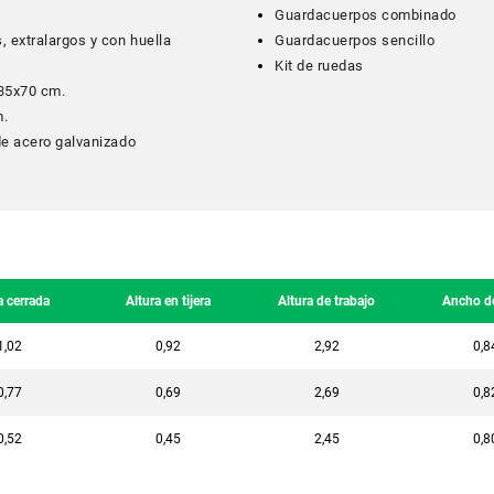
Guardacuerpos combinado
, extralargos y con huella
Guardacuerpos sencillo
Kit de ruedas
35x70 cm.
m.
de acero galvanizado
a cerrada
Altura en tijera
Altura de trabajo
Ancho d
1,02
0,92
2,92
0,8
0,77
0,69
2,69
0,8
0,52
0,45
2,45
0,8